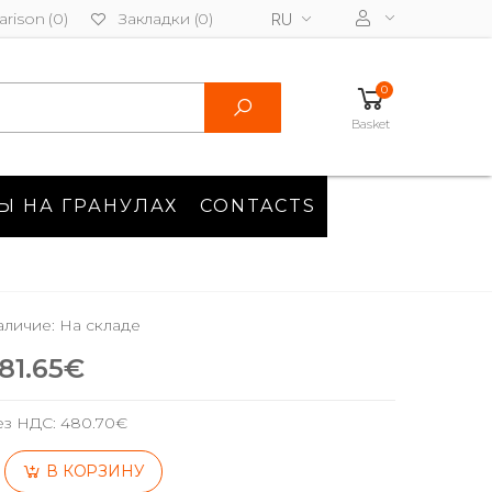
rison (0)
Закладки (0)
RU
0
Basket
Ы НА ГРАНУЛАХ
CONTACTS
личие: На складе
81.65€
ез НДС:
480.70€
В КОРЗИНУ