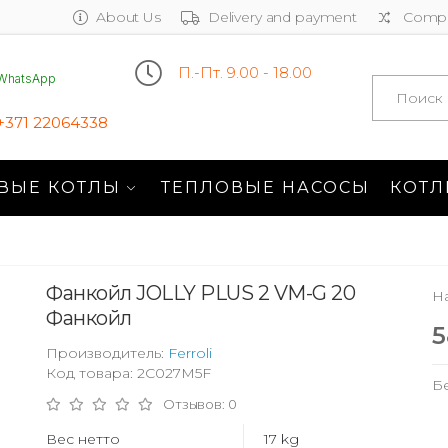
About Us
Delivery and payment
Compa
П.-Пт. 9.00 - 18.00
WhatsApp
Search
+371 22064338
ВЫЕ КОТЛЫ
ТЕПЛОВЫЕ НАСОСЫ
КОТЛ
Фанкойл JOLLY PLUS 2 VM-G 20
На
Фанкойл
5
Производитель:
Ferroli
Код товара: 2C027M5F
Б
Отзывов: 0
Вес нетто
17 kg