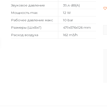
Звуковое давление
39,4 dB(A)
Мощность max
12 W
Рабочее давление макс
10 bar
Размеры (ШхВхГ)
479x576x126 mm
Расход воздуха
162 m3/h