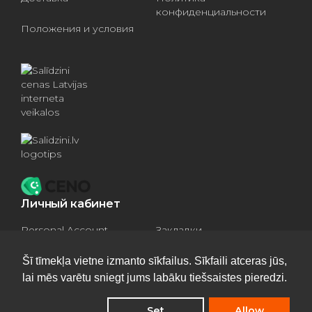
конфиденциальности
Положения и условия
Личный кабинет
Personal Account
Закладки
Compare products
Basket
Šī tīmekļa vietne izmanto sīkfailus. Sīkfaili atceras jūs,
lai mēs varētu sniegt jums labāku tiešsaistes pieredzi.
Set
Allow