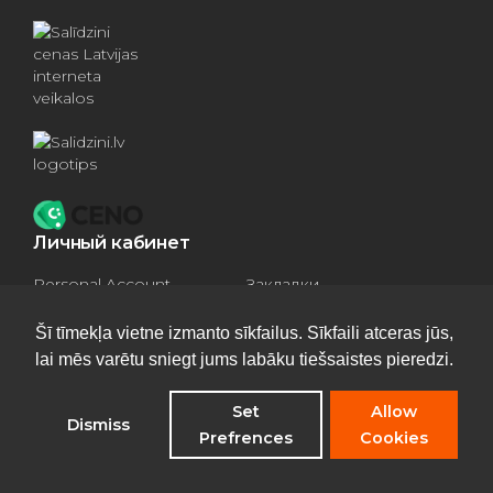
Личный кабинет
Personal Account
Закладки
Compare products
Basket
Šī tīmekļa vietne izmanto sīkfailus. Sīkfaili atceras jūs,
lai mēs varētu sniegt jums labāku tiešsaistes pieredzi.
Set
Allow
Dismiss
Privacy Policy
Prefrences
Cookies
©
Отопительные котлы
2026 - All rights reserved
Опрос