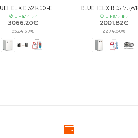
UEHELIX B 32 K 50 -E
BLUEHELIX B 35 M. (WF
В наличии
В наличии
3066.20€
2001.82€
3524.37€
2274.80€