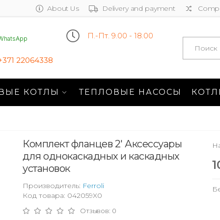
About Us
Delivery and payment
Compa
П.-Пт. 9.00 - 18.00
WhatsApp
Search
+371 22064338
ВЫЕ КОТЛЫ
ТЕПЛОВЫЕ НАСОСЫ
КОТЛ
Комплект фланцев 2' Аксессуары
Н
для однокаскадных и каскадных
1
установок
Производитель:
Ferroli
Б
Код товара: 042059X0
Отзывов: 0