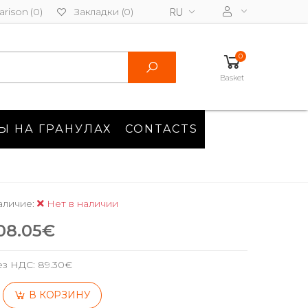
rison (0)
Закладки (0)
RU
0
Basket
Ы НА ГРАНУЛАХ
CONTACTS
аличие:
Нет в наличии
08.05€
ез НДС:
89.30€
В КОРЗИНУ