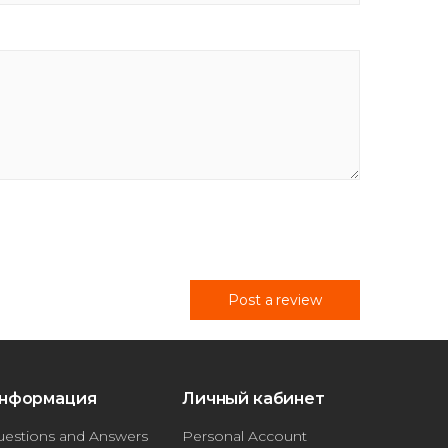
Post a review
нформация
Личный кабинет
estions and Answers
Personal Account