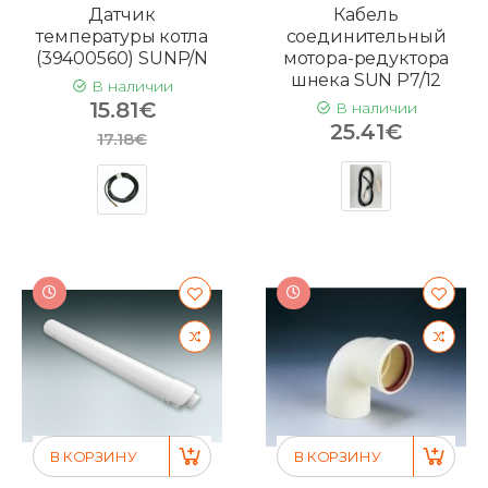
Датчик
Кабель
температуры котла
соединительный
(39400560) SUNP/N
мотора-редуктора
шнека SUN P7/12
В наличии
15.81€
В наличии
25.41€
17.18€
В КОРЗИНУ
В КОРЗИНУ