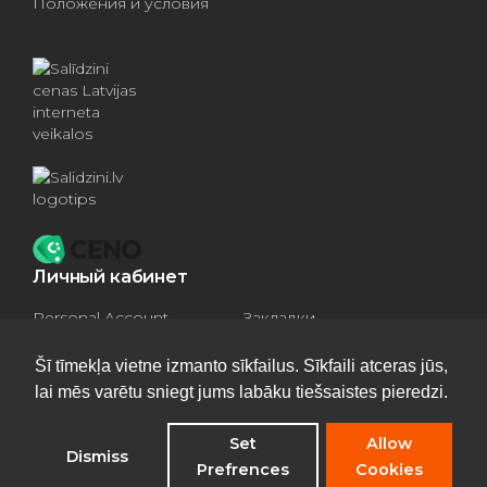
Положения и условия
Личный кабинет
Personal Account
Закладки
Compare products
Basket
Šī tīmekļa vietne izmanto sīkfailus. Sīkfaili atceras jūs,
lai mēs varētu sniegt jums labāku tiešsaistes pieredzi.
Set
Allow
Dismiss
Privacy Policy
Prefrences
Cookies