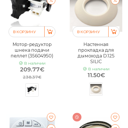
В КОРЗИНУ
В КОРЗИНУ
Мотор-редуктор
Настенная
шнека подачи
прокладка для
пеллет (35604950)
дымохода D.125
SILIC
В наличии
209.77€
В наличии
11.50€
238.37€