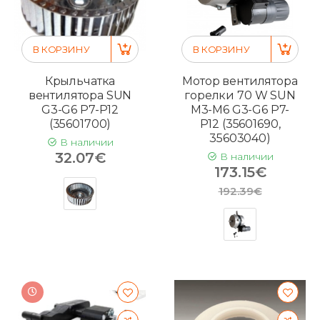
В КОРЗИНУ
В КОРЗИНУ
Крыльчатка
Мотор вентилятора
вентилятора SUN
горелки 70 W SUN
G3-G6 P7-P12
M3-M6 G3-G6 P7-
(35601700)
P12 (35601690,
35603040)
В наличии
32.07€
В наличии
173.15€
192.39€