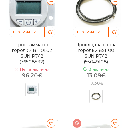
В КОРЗИНУ
В КОРЗИНУ
Программатор
Прокладка сопла
горелки BIT01.02
горелки 8x1100
SUN P7/12
SUN P7/12
(36508532)
(55049108)
Нет в наличии
В наличии
96.20€
13.09€
17.30€