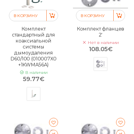
В КОРЗИНУ
В КОРЗИНУ
Комплект
Комплект фланцев
стандартный для
2'
коаксиальной
Нет в наличии
системы
108.05€
дымоудаления
D60/100 (010007X0
+1KWMA56A)
В наличии
59.77€