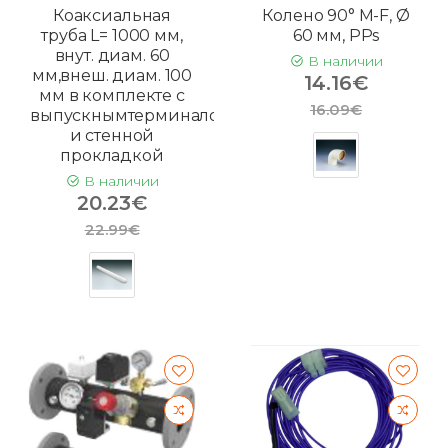
Коаксиальная
Колено 90° M-F, Ø
труба L= 1000 мм,
60 мм, PPs
внут. диам. 60
В наличии
мм,внеш. диам. 100
14.16€
мм в комплекте с
16.09€
выпускнымтерминалом
и стенной
прокладкой
В наличии
20.23€
22.99€