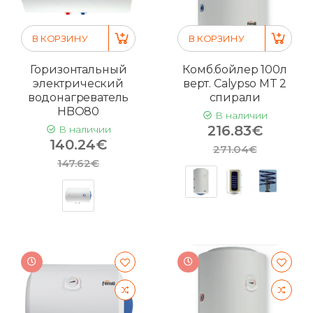
В КОРЗИНУ
В КОРЗИНУ
Горизонтальный
Комб.бойлер 100л
электрический
верт. Calypso MT 2
водонагреватель
спирали
HBO80
В наличии
216.83€
В наличии
140.24€
271.04€
147.62€