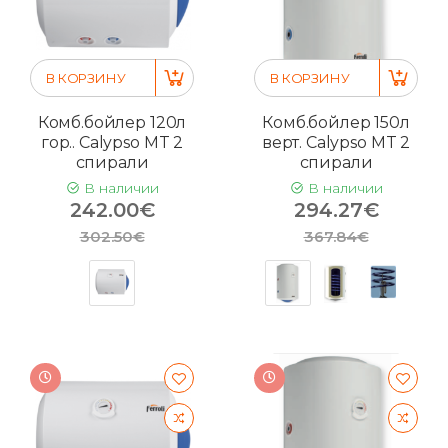
В КОРЗИНУ
В КОРЗИНУ
Комб.бойлер 120л
Комб.бойлер 150л
гор.. Calypso MT 2
верт. Calypso MT 2
спирали
спирали
В наличии
В наличии
242.00€
294.27€
302.50€
367.84€