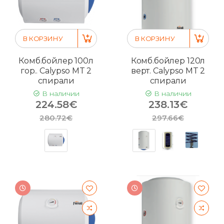
В КОРЗИНУ
В КОРЗИНУ
Комб.бойлер 100л
Комб.бойлер 120л
гор.. Calypso MT 2
верт. Calypso MT 2
спирали
спирали
В наличии
В наличии
224.58€
238.13€
280.72€
297.66€