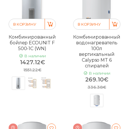
В КОРЗИНУ
В КОРЗИНУ
Комбинированный
Комбинированный
бойлер ECOUNIT F
водонагреватель
500-1C (WN)
100л
вертикальный
В наличии
Calypso MT 6
1427.12€
спиралей
1551.22€
В наличии
269.10€
336.38€