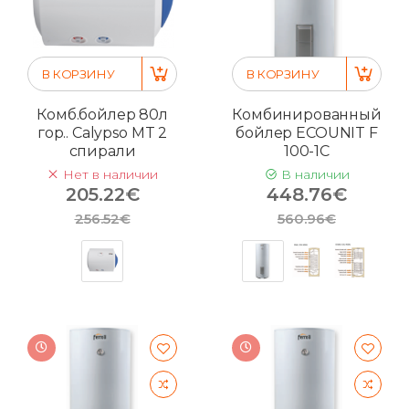
В КОРЗИНУ
В КОРЗИНУ
Комб.бойлер 80л
Комбинированный
гор.. Calypso MT 2
бойлер ECOUNIT F
спирали
100-1C
Нет в наличии
В наличии
205.22€
448.76€
256.52€
560.96€