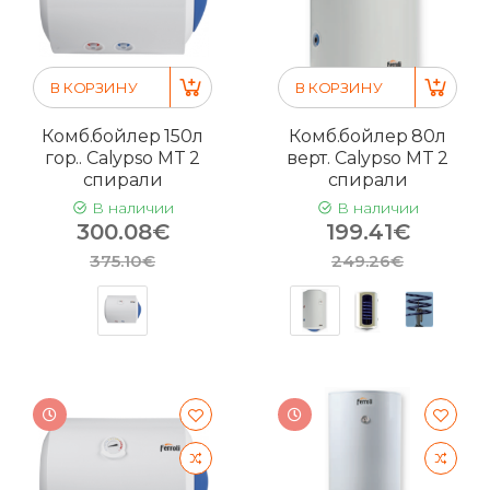
В КОРЗИНУ
В КОРЗИНУ
Комб.бойлер 150л
Комб.бойлер 80л
гор.. Calypso MT 2
верт. Calypso MT 2
спирали
спирали
В наличии
В наличии
300.08€
199.41€
375.10€
249.26€