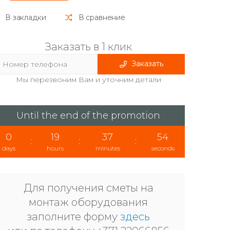
В закладки
В сравнение
Заказать в 1 клик
Заказать
Мы перезвоним Вам и уточним детали
Until the end of the promotion
0
19
37
53
:
:
:
days
hours
minutes
seconds
Для получения сметы на
монтаж оборудования
заполните форму
здесь