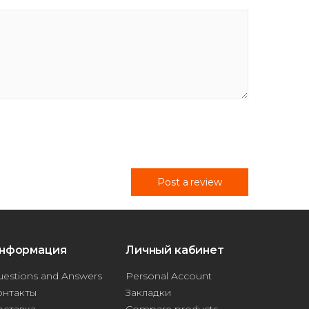
Post a review
нформация
Личный кабинет
estions and Answers
Personal Account
онтакты
Закладки