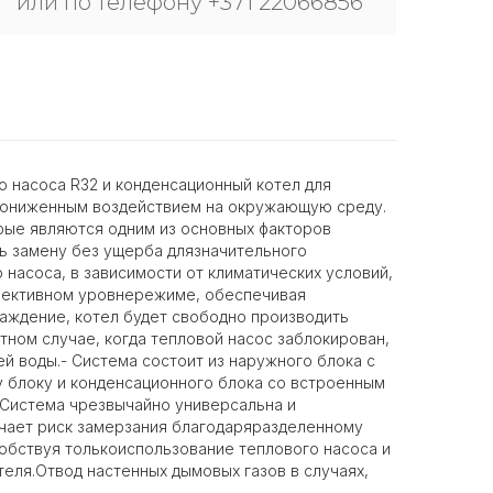
или по телефону +371 22066856
о насоса R32 и конденсационный котел для
с пониженным воздействием на окружающую среду.
рые являются одним из основных факторов
ть замену без ущерба длязначительного
насоса, в зависимости от климатических условий,
ффективном уровнережиме, обеспечивая
аждение, котел будет свободно производить
ном случае, когда тепловой насос заблокирован,
й воды.- Система состоит из наружного блока с
 блоку и конденсационного блока со встроенным
 Система чрезвычайно универсальна и
ючает риск замерзания благодаряразделенному
собствуя толькоиспользование теплового насоса и
еля.Отвод настенных дымовых газов в случаях,