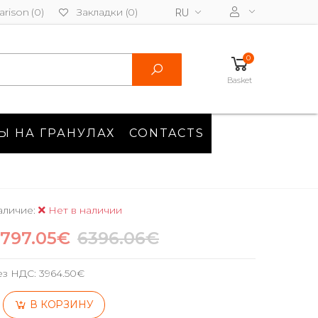
rison (0)
Закладки (0)
RU
0
Basket
Ы НА ГРАНУЛАХ
CONTACTS
аличие:
Нет в наличии
797.05€
6396.06€
ез НДС:
3964.50€
В КОРЗИНУ