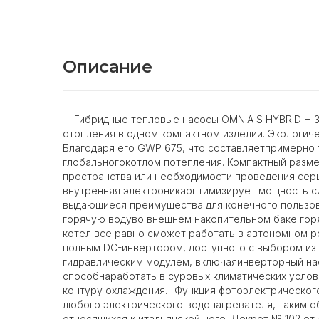
Описание
-- Гибридные тепловые насосы OMNIA S HYBRID H 3
отопления в одном компактном изделии. Экологич
Благодаря его GWP 675, что составляетпримерно 
глобальногокотлом потепления. Компактный разме
пространства или необходимости проведения серье
внутренняя электроникаоптимизирует мощность с
выдающиеся преимущества для конечного пользова
горячую водуво внешнем накопительном баке горя
котел все равно сможет работать в автономном р
полным DC-инвертором, доступного с выбором из 
гидравлическим модулем, включаяинверторный на
способнаработать в суровых климатических услов
контуру охлаждения.- Функция фотоэлектрическог
любого электрического водонагревателя, таким о
относящихся к итальянской ноге. Декрет № 102 от 