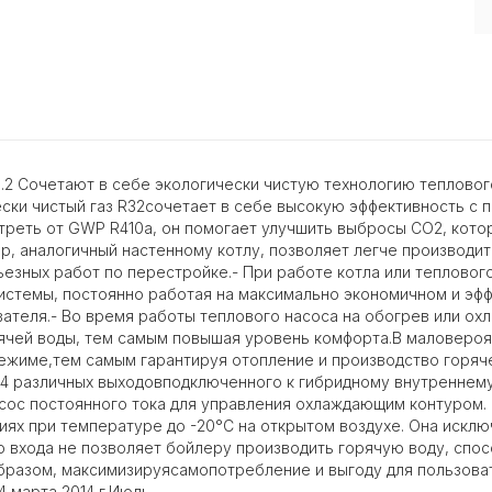
.2 Сочетают в себе экологически чистую технологию тепловог
ески чистый газ R32сочетает в себе высокую эффективность 
треть от GWP R410a, он помогает улучшить выбросы CO2, кото
р, аналогичный настенному котлу, позволяет легче производи
зных работ по перестройке.- При работе котла или теплового 
истемы, постоянно работая на максимально экономичном и э
теля.- Во время работы теплового насоса на обогрев или охл
чей воды, тем самым повышая уровень комфорта.В маловероят
ежиме,тем самым гарантируя отопление и производство горяче
4 различных выходовподключенного к гибридному внутреннему
сос постоянного тока для управления охлаждающим контуром.
иях при температуре до -20°C на открытом воздухе. Она искл
о входа не позволяет бойлеру производить горячую воду, спо
бразом, максимизируясамопотребление и выгоду для пользоват
4 марта 2014 г.Июль.