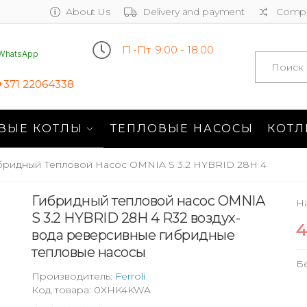
About Us
Delivery and payment
Compa
П.-Пт. 9.00 - 18.00
WhatsApp
Search
+371 22064338
ВЫЕ КОТЛЫ
ТЕПЛОВЫЕ НАСОСЫ
КОТЛ
бридный Тепловой Насос OMNIA S 3.2 HYBRID 28H 4
Гибридный тепловой насос OMNIA
Н
S 3.2 HYBRID 28H 4 R32 воздух-
4
вода реверсивные гибридные
тепловые насосы
Б
Производитель:
Ferroli
Код товара: 0XHK4KWA