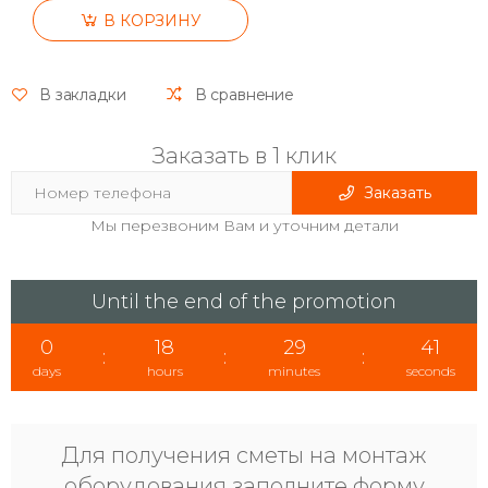
В КОРЗИНУ
В закладки
В сравнение
Заказать в 1 клик
Заказать
Мы перезвоним Вам и уточним детали
Until the end of the promotion
0
18
29
41
:
:
:
days
hours
minutes
seconds
Для получения сметы на монтаж
оборудования заполните форму