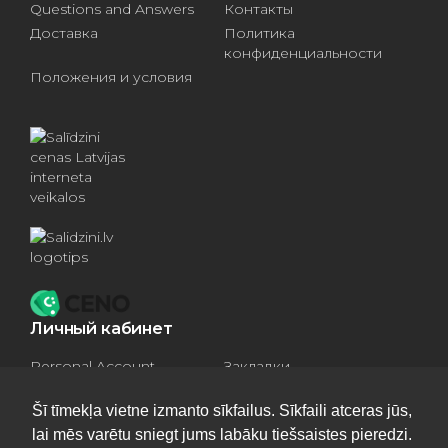
Questions and Answers
Контакты
Доставка
Политика
конфиденциальности
Положения и условия
Личный кабинет
Personal Account
Закладки
Compare products
Basket
Šī tīmekļa vietne izmanto sīkfailus. Sīkfaili atceras jūs,
lai mēs varētu sniegt jums labāku tiešsaistes pieredzi.