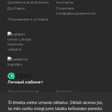
Questions and Answers
Контакты
Доставка
Политика
конфиденциальности
Положения и условия
Личный кабинет
Personal Account
Закладки
Compare products
Basket
Šī tīmekļa vietne izmanto sīkfailus. Sīkfaili atceras jūs,
lai mēs varētu sniegt jums labāku tiešsaistes pieredzi.