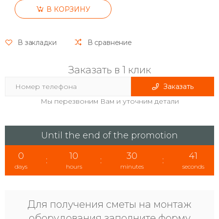
В КОРЗИНУ
В закладки
В сравнение
Заказать в 1 клик
Заказать
Мы перезвоним Вам и уточним детали
Until the end of the promotion
0
10
30
41
:
:
:
days
hours
minutes
seconds
Для получения сметы на монтаж
оборудования заполните форму