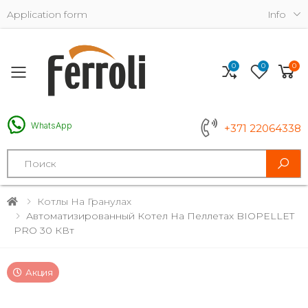
Application form
Info
0
0
0
Toggle mobile menu
WhatsApp
+371 22064338
Search
Котлы На Гранулах
Автоматизированный Котел На Пеллетах BIOPELLET
PRO 30 КВт
Акция