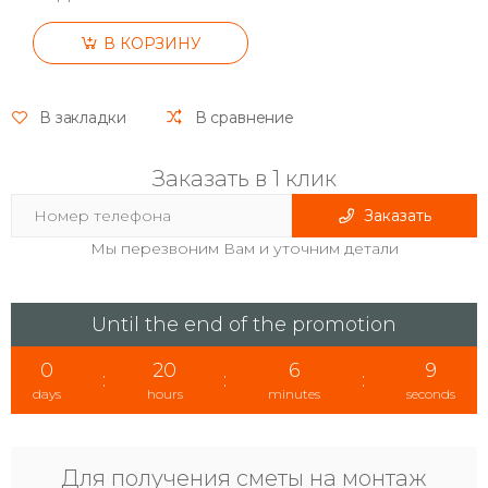
В КОРЗИНУ
В закладки
В сравнение
Заказать в 1 клик
Заказать
Мы перезвоним Вам и уточним детали
Until the end of the promotion
0
20
6
9
:
:
:
days
hours
minutes
seconds
Для получения сметы на монтаж