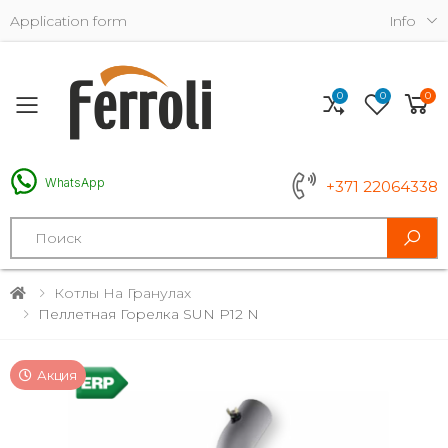
Application form
Info
0
0
0
Toggle mobile menu
WhatsApp
+371 22064338
Search
Котлы На Гранулах
Пеллетная Горелка SUN P12 N
Акция