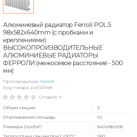
Алюмииевый радиатор Ferroli POL.5
98x582x640mm (с пробками и
креплениями)
ВЫСОКОПРОИЗВОДИТЕЛЬНЫЕ
АЛЮМИНИЕВЫЕ РАДИАТОРЫ
ФЕРРОЛИ (межосевое расстояние - 500
мм)
Производитель:
Ferroli
Код товара: pol.500x8
Отзывов: 0
Объем секции
3
Отапливаемая площадь
10
Размеры (ШхВхГ)
640х582х98
Теплоотдача секции при t =50°С
960