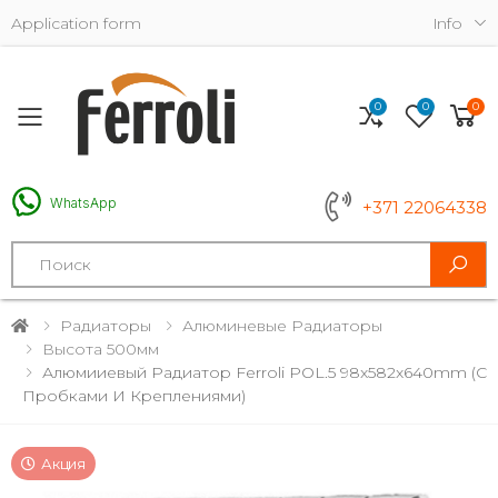
Application form
Info
0
0
0
Toggle mobile menu
WhatsApp
+371 22064338
Search
Радиаторы
Алюминевые Радиаторы
Высота 500мм
Алюмииевый Радиатор Ferroli POL.5 98x582x640mm (с
Пробками И Креплениями)
Акция