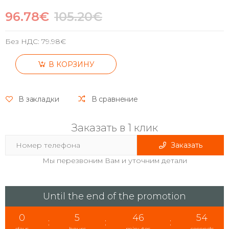
96.78€
105.20€
Без НДС:
79.98€
В КОРЗИНУ
В закладки
В сравнение
Заказать в 1 клик
Заказать
Мы перезвоним Вам и уточним детали
Until the end of the promotion
0
5
46
53
:
:
:
days
hours
minutes
seconds