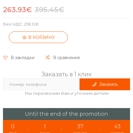
263.93€
395.45€
Без НДС:
218.12€
В КОРЗИНУ
В закладки
В сравнение
Заказать в 1 клик
Заказать
Мы перезвоним Вам и уточним детали
Until the end of the promotion
0
1
37
42
:
:
:
days
hours
minutes
seconds