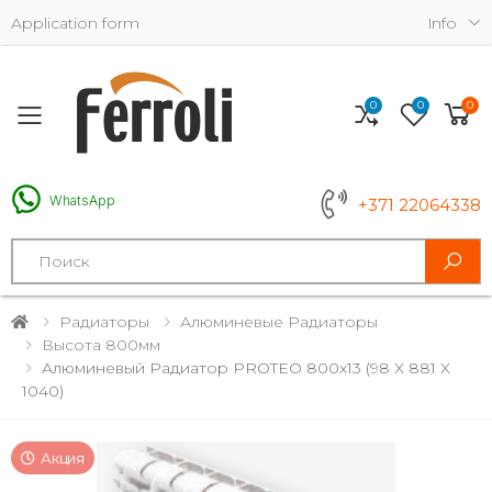
Application form
Info
0
0
0
Toggle mobile menu
WhatsApp
+371 22064338
Search
Радиаторы
Алюминевые Радиаторы
Высота 800мм
Алюминевый Радиатор PROTEO 800x13 (98 X 881 X
1040)
Акция