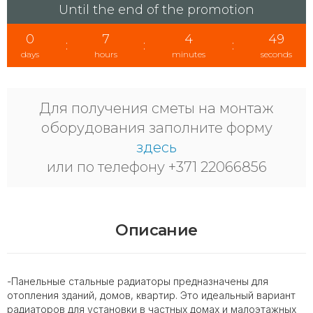
Until the end of the promotion
0
7
4
48
:
:
:
days
hours
minutes
seconds
Для получения сметы на монтаж
оборудования заполните форму
здесь
или по телефону +371 22066856
Описание
-Панельные стальные радиаторы предназначены для
отопления зданий, домов, квартир. Это идеальный вариант
радиаторов для установки в частных домах и малоэтажных