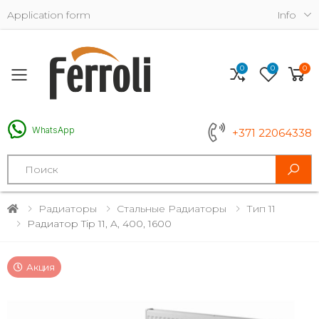
Application form
Info
0
0
0
Toggle mobile menu
WhatsApp
+371 22064338
Search
Радиаторы
Стальные Радиаторы
Тип 11
Радиатор Tip 11, A, 400, 1600
Акция