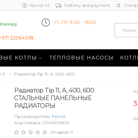
About Us
Delivery and payment
Compa
П.-Пт. 9.00 - 18.00
WhatsApp
Search
+371 22064338
ВЫЕ КОТЛЫ
ТЕПЛОВЫЕ НАСОСЫ
КОТЛ
 11
Радиатор Tip 11, A, 400, 600
Радиатор Tip 11, A, 400, 600
На
СТАЛЬНЫЕ ПАНЕЛЬНЫЕ
3
РАДИАТОРЫ
Производитель:
Ferroli
Б
Код товара: G114000600
Отзывов: 0