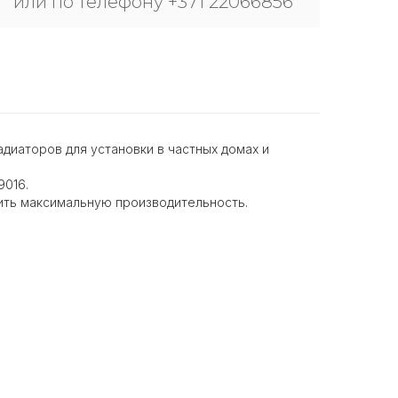
или по телефону +371 22066856
диаторов для установки в частных домах и
9016.
ить максимальную производительность.