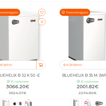
комендуем
Рекомендуем
ОРЗИНУ
В КОРЗИНУ
UEHELIX B 32 K 50 -E
BLUEHELIX B 35 M. (WF
В наличии
В наличии
3066.20€
2001.82€
3524.37€
2274.80€