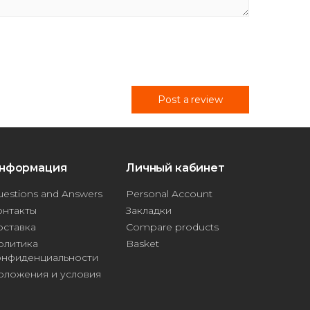
Post a review
нформация
Личный кабинет
estions and Answers
Personal Account
онтакты
Закладки
оставка
Compare products
олитика
Basket
онфиденциальности
оложения и условия