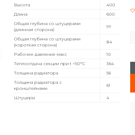
Высота
400
Длина
600
Общая глубина со штуцерами
99
(длинная сторона)
Общая глубина со штуцерами
84
(короткая сторона)
Рабочее давление макс
10
Теплоотдача секции при t =50°С
364
Толщина радиатора
56
Толщина радиатора с
61
кронштейнами
Штуцеры
4