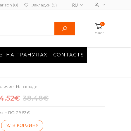
rison (0)
Закладки (0)
RU
0
Basket
Ы НА ГРАНУЛАХ
CONTACTS
личие: На складе
4.52€
38.48€
ез НДС:
28.53€
В КОРЗИНУ