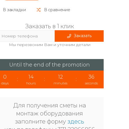
В закладки
В сравнение
Заказать в 1 клик
Заказать
Мы перезвоним Вам и уточним детали
Until the end of the promotion
0
14
12
35
:
:
:
days
hours
minutes
seconds
Для получения сметы на
монтаж оборудования
заполните форму
здесь