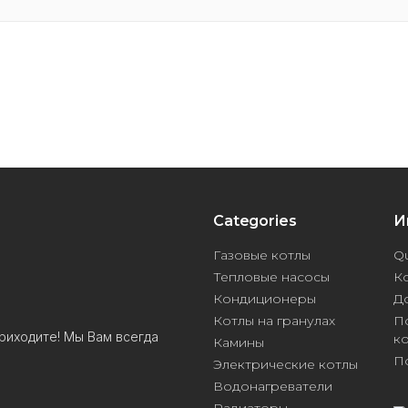
Categories
И
Газовые котлы
Qu
Тепловые насосы
К
Кондиционеры
Д
Котлы на гранулах
П
риходите! Мы Вам всегда
к
Камины
П
Электрические котлы
Водонагреватели