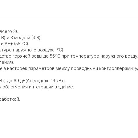
всего 3).
В) и 3 модели (3 В).
и A++ (55 °C).
туре наружного воздуха: °C).
ство горячей воды до 55ºC при температуре наружного воздух
ления).
ача настроек параметров между проводными контроллерами; у
) до 69 дБ(A) (модель 16 кВт).
 облегчения интеграции в здание.
работкой.