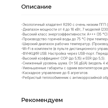
Описание
-Экологичный хладагент R290 с очень низким ПГП (
-Диапазон мощности от 4 до 16 кВт, 7 моделей (230 
-Высокий класс энергоэффективности: A+++ (35 °C) 
-Производство горячей воды до 75 °C (при темпера
-Широкий диапазон рабочих температур. (Производ
-Wi-Fi в комплекте (в пульте дистанционного управ
-ФУНКЦИЯ USB. Настройка через USB-порт. Перед
-Высокий коэффициент COP (до 5,15) и EER (до 5,5).
-Сниженный уровень шума. От 56 дБ(A) (модель 4 кВт
-Уменьшенные габариты с одним вентилятором для
-Каскадное управление до 6 агрегатов.
-Ребристый теплообменник с антикоррозийной об
Рекомендуем