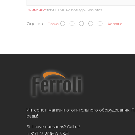
Внимание:
теги HTML не поддерживаются!
Оценка
Плохо
Хорошо
Интернет-магазин отопительного оборудования. П
рады!
Still have questions? Call us!
+371 22064338