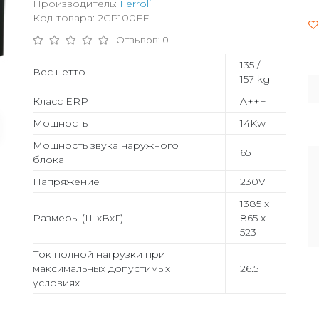
Производитель:
Ferroli
Код товара: 2CP100FF
Отзывов: 0
135 /
Вес нетто
157 kg
Класс ERP
A+++
Мощность
14Kw
Мощность звука наружного
65
блока
Напряжение
230V
1385 x
Размеры (ШхВхГ)
865 x
523
Ток полной нагрузки при
максимальных допустимых
26.5
условиях