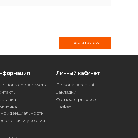
Post a review
нформация
Личный кабинет
estions and Answers
Personal Account
онтакты
Закладки
оставка
Compare products
олитика
Basket
онфиденциальности
оложения и условия