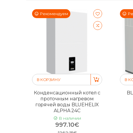
Рекомендуем
Ре
В КОРЗИНУ
В К
Конденсационный котел с
BL
проточным нагревом
горячей воды BLUEHELIX
ALPHA 24C
В наличии
997.10€
1262.15€