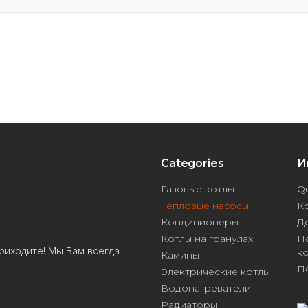
Categories
И
Газовые котлы
Qu
Тепловые насосы
К
Кондиционеры
Д
Котлы на гранулах
П
риходите! Мы Вам всегда
к
Камины
П
Электрические котлы
Водонагреватели
Радиаторы