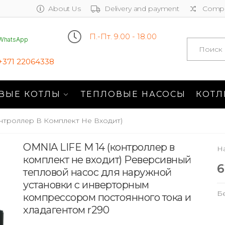
About Us
Delivery and payment
Compa
П.-Пт. 9.00 - 18.00
WhatsApp
Search
+371 22064338
ВЫЕ КОТЛЫ
ТЕПЛОВЫЕ НАСОСЫ
КОТЛ
нтроллер В Комплект Не Входит)
OMNIA LIFE M 14 (контроллер в
Н
комплект не входит) Реверсивный
6
тепловой насос для наружной
установки с инверторным
Б
компрессором постоянного тока и
хладагентом r290