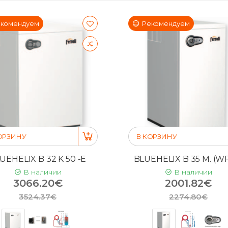
комендуем
Рекомендуем
ОРЗИНУ
В КОРЗИНУ
UEHELIX B 32 K 50 -E
BLUEHELIX B 35 M. (WF
В наличии
В наличии
3066.20€
2001.82€
3524.37€
2274.80€