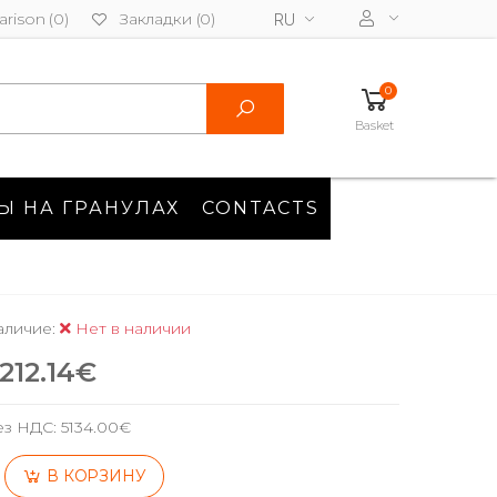
rison (0)
Закладки (0)
RU
0
Basket
Ы НА ГРАНУЛАХ
CONTACTS
аличие:
Нет в наличии
212.14€
ез НДС:
5134.00€
В КОРЗИНУ