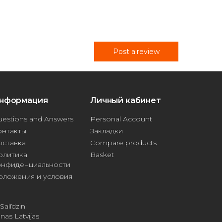
Post a review
нформация
Личный кабинет
estions and Answers
Personal Account
онтакты
Закладки
оставка
Compare products
олитика
Basket
онфиденциальности
оложения и условия