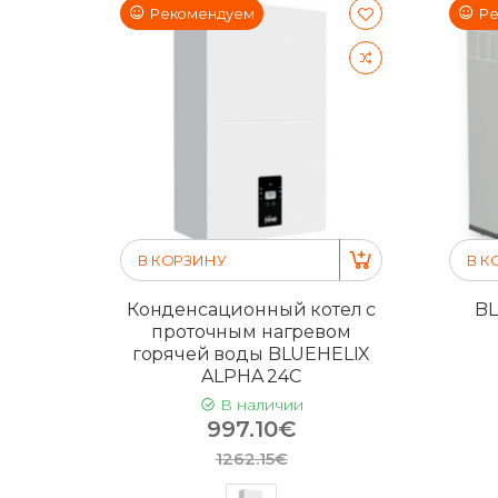
Рекомендуем
Ре
В КОРЗИНУ
В К
Конденсационный котел с
BL
проточным нагревом
горячей воды BLUEHELIX
ALPHA 24C
В наличии
997.10€
1262.15€