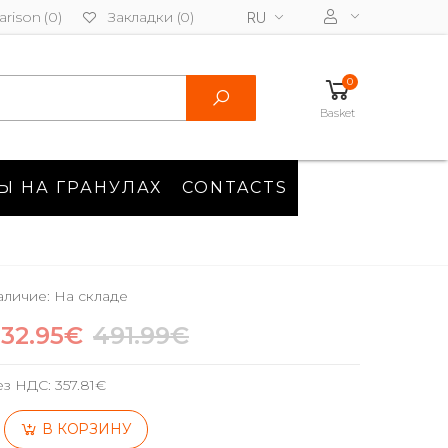
rison (0)
Закладки (0)
RU
0
Basket
Ы НА ГРАНУЛАХ
CONTACTS
личие: На складе
32.95€
491.99€
ез НДС:
357.81€
В КОРЗИНУ