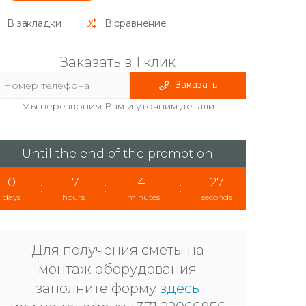
В закладки
В сравнение
Заказать в 1 клик
Заказать
Мы перезвоним Вам и уточним детали
Until the end of the promotion
0
17
41
26
:
:
:
days
hours
minutes
seconds
Для получения сметы на
монтаж оборудования
заполните форму
здесь