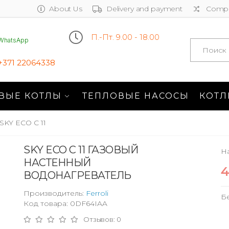
About Us
Delivery and payment
Compa
П.-Пт. 9.00 - 18.00
WhatsApp
Search
+371 22064338
ВЫЕ КОТЛЫ
ТЕПЛОВЫЕ НАСОСЫ
КОТЛ
SKY ECO C 11
SKY ECO C 11 ГАЗОВЫЙ
На
НАСТЕННЫЙ
4
ВОДОНАГРЕВАТЕЛЬ
Производитель:
Ferroli
Б
Код товара: 0DF64IAA
Отзывов: 0