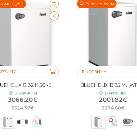
комендуем
Рекомендуем
ОРЗИНУ
В КОРЗИНУ
UEHELIX B 32 K 50 -E
BLUEHELIX B 35 M. (WF
В наличии
В наличии
3066.20€
2001.82€
3524.37€
2274.80€