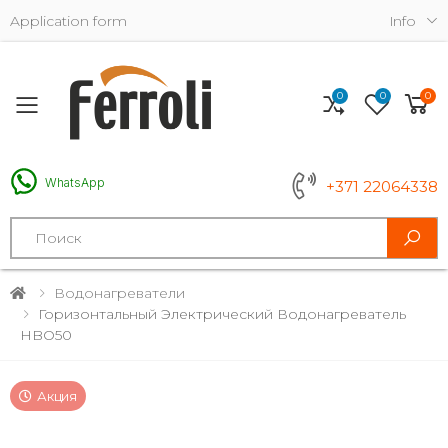
Application form
Info
0
0
0
Toggle mobile menu
WhatsApp
+371 22064338
Search
Водонагреватели
Горизонтальный Электрический Водонагреватель
HBO50
Акция