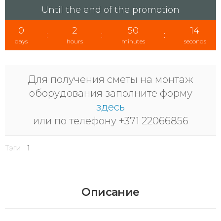
Until the end of the promotion
0
2
50
13
:
:
:
days
hours
minutes
seconds
Для получения сметы на монтаж
оборудования заполните форму
здесь
или по телефону +371 22066856
Тэги:
1
Описание