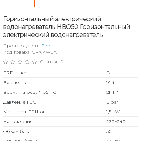
Горизонтальный электрический
водонагреватель HBO50 Горизонтальный
электрический водонагреватель
Производитель:
Ferroli
Код товара: GRX14W0A
Отзывов: 0
ERP класс
D
Вес нетто
16,4
Время нагрева 'T 35 ° C
2h.14'
Давление ГВС
8 bar
Мощность ТЭН-ов
1,5 kW
Напряжение
220~240
Объем бака
50
Размеры (ØхВ)
438x579