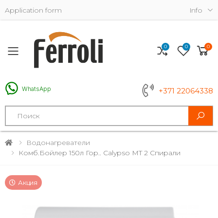
Application form
Info
0
0
0
Toggle mobile menu
WhatsApp
+371 22064338
Search
Водонагреватели
Комб.бойлер 150л Гор.. Calypso MT 2 Спирали
Акция