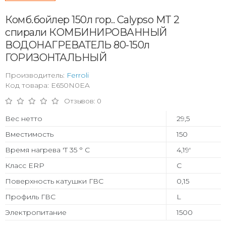
Комб.бойлер 150л гор.. Calypso MT 2
спирали КОМБИНИРОВАННЫЙ
ВОДОНАГРЕВАТЕЛЬ 80-150л
ГОРИЗОНТАЛЬНЫЙ
Производитель:
Ferroli
Код товара: E650N0EA
Отзывов: 0
Вес нетто
29,5
Вместимость
150
Время нагрева 'T 35 ° C
4,19'
Класс ERP
C
Поверхность катушки ГВС
0,15
Профиль ГВС
L
Электропитание
1500