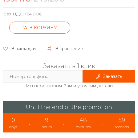
Без НДС:
164.80€
В КОРЗИНУ
В закладки
В сравнение
Заказать в 1 клик
Заказать
Мы перезвоним Вам и уточним детали
Until the end of the promotion
0
9
48
59
:
:
:
days
hours
minutes
seconds