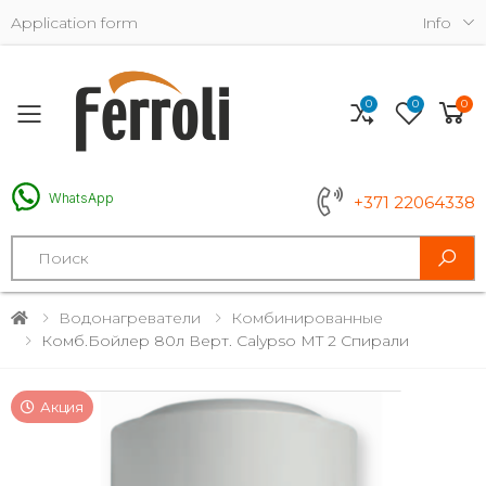
Application form
Info
0
0
0
Toggle mobile menu
WhatsApp
+371 22064338
Search
Водонагреватели
Комбинированные
Комб.бойлер 80л Верт. Calypso MT 2 Спирали
Акция