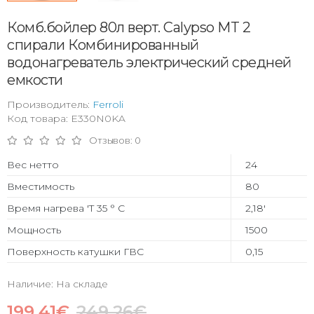
Комб.бойлер 80л верт. Calypso MT 2
спирали Комбинированный
водонагреватель электрический средней
емкости
Производитель:
Ferroli
Код товара: E330N0KA
Отзывов: 0
Вес нетто
24
Вместимость
80
Время нагрева 'T 35 ° C
2,18'
Мощность
1500
Поверхность катушки ГВС
0,15
Наличие: На складе
199.41€
249.26€