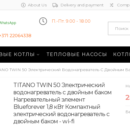
About Us
Delivery and payment
Compa
П.-Пт. 9.00 - 18.00
WhatsApp
Search
+371 22064338
ВЫЕ КОТЛЫ
ТЕПЛОВЫЕ НАСОСЫ
КОТЛ
TANO TWIN 50 Электрический Водонагреватель С Двойным Бак
TITANO TWIN 50 Электрический
На
водонагреватель с двойным баком
2
Нагревательный элемент
Blueforever 1,8 кВт Компактный
Б
электрический водонагреватель с
двойным баком - wi-fi