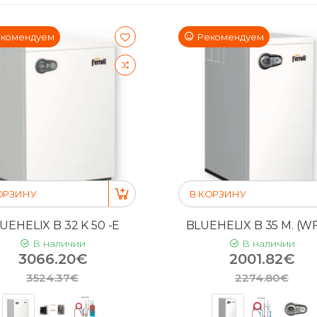
комендуем
Рекомендуем
ОРЗИНУ
В КОРЗИНУ
UEHELIX B 32 K 50 -E
BLUEHELIX B 35 M. (WF
В наличии
В наличии
3066.20€
2001.82€
3524.37€
2274.80€