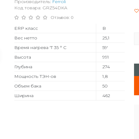
Производитель:
Ferroli
Код товара: GRZ54DKA
Отзывов: 0
ERP класс
B
Вес нетто
25,1
Время нагрева 'T 35 ° C
59'
Высота
991
Глубина
274
Мощность ТЭН-ов
1,8
Объем бака
50
Ширина
462