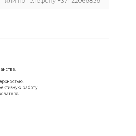
или по телефону +371 22066856
анстве.
верхностью.
фективную работу.
зователя.