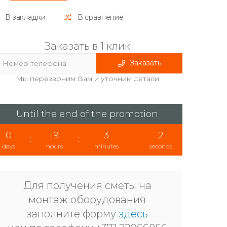
В закладки
В сравнение
Заказать в 1 клик
Заказать
Мы перезвоним Вам и уточним детали
Until the end of the promotion
0
19
3
1
:
:
:
days
hours
minutes
seconds
Для получения сметы на
монтаж оборудования
заполните форму
здесь