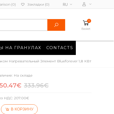
rison (0)
Закладки (0)
RU
0
Basket
Ы НА ГРАНУЛАХ
CONTACTS
ом Нагревательный Элемент Blueforever 1,8 КВт
личие: На складе
50.47€
333.96€
ез НДС:
207.00€
В КОРЗИНУ