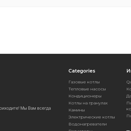
Categories
И
Газовые котлы
Qu
Тепловые насосы
К
Кондиционеры
Д
Котлы на гранулах
П
риходите! Мы Вам всегда
к
Камины
П
Электрические котлы
Водонагреватели