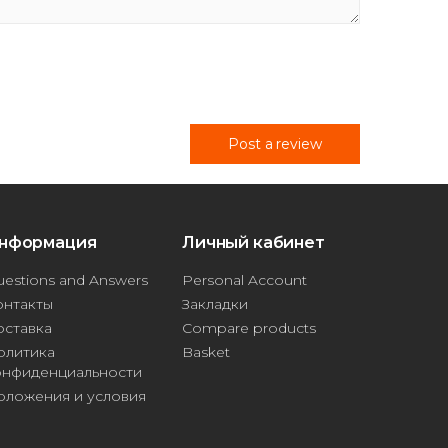
Post a review
нформация
Личный кабинет
estions and Answers
Personal Account
онтакты
Закладки
оставка
Compare products
олитика
Basket
онфиденциальности
оложения и условия