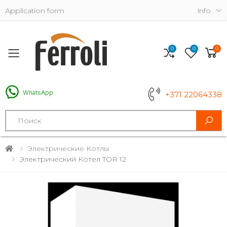
Application form
Info
0
0
0
Toggle mobile menu
WhatsApp
+371 22064338
Search
Электрические Котлы
Электрический Котел TOR 12