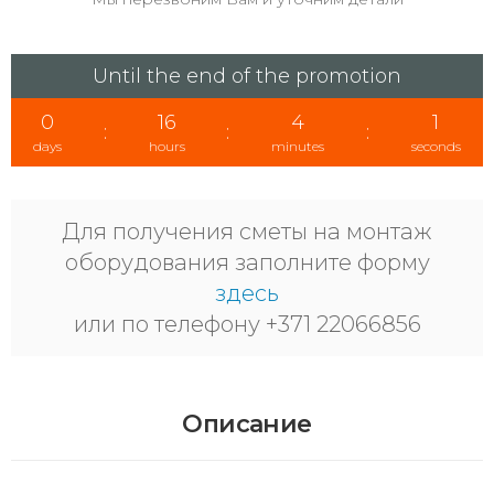
Until the end of the promotion
0
16
4
1
:
:
:
days
hours
minutes
seconds
Для получения сметы на монтаж
оборудования заполните форму
здесь
или по телефону +371 22066856
Описание