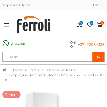
Application form
Info
0
0
0
Toggle mobile menu
WhatsApp
+371 22064338
Search
Газовые Котлы
Гибридные Котлы
Гибридный Тепловой Насос OMNIA S 3.2 HYBRID 28H
10
Акция