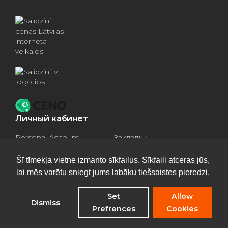
Личный кабинет
Personal Account
Закладки
Compare products
Basket
Šī tīmekļa vietne izmanto sīkfailus. Sīkfaili atceras jūs,
lai mēs varētu sniegt jums labāku tiešsaistes pieredzi.
Set
Allow
Dismiss
Privacy Policy
Prefrences
Cookies
©
Отопительные котлы
2026 - All rights reserved
Опрос