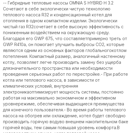
-- Гибридные тепловые насосы OMNIA S HYBRID H 3.2
Сочетают в себе экологически чистую технологию
теплового насоса R32 и конденсационный котел для
отопления в одном компактном изделии. Экологически
чистый газ R32сочетает в себе высокую эффективность с
пониженным воздействием на окружающую среду.
Благодаря его GWP 675, что составляетпримерно треть от
GWP R410a, он помогает улучшить выбросы CO2, которые
являются одним из основных факторов глобальногокотлом
потепления. Компактный размер, аналогичный настенному
котлу, позволяет легче производить замену без ущерба
длязначительного пространства или необходимости
проведения серьезных работ по перестройке.- При работе
котла или теплового насоса, в зависимости от
климатических условий, внутренняя
электроникаоптимизирует мощность системы, постоянно
работая на максимально экономичном и эффективном
уровнережиме, обеспечивая выдающиеся преимущества
для конечного пользователя.- Во время работы теплового
насоса на обогрев или охлаждение, котел будет свободно
производить горячую водуво внешнем накопительном баке
горячей воды, тем самым повышая уровень комфорта.В