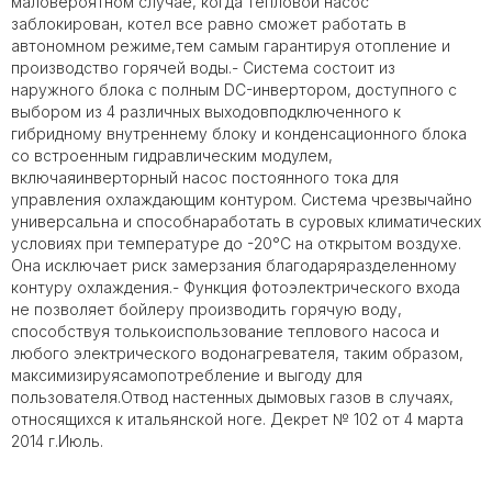
маловероятном случае, когда тепловой насос
заблокирован, котел все равно сможет работать в
автономном режиме,тем самым гарантируя отопление и
производство горячей воды.- Система состоит из
наружного блока с полным DC-инвертором, доступного с
выбором из 4 различных выходовподключенного к
гибридному внутреннему блоку и конденсационного блока
со встроенным гидравлическим модулем,
включаяинверторный насос постоянного тока для
управления охлаждающим контуром. Система чрезвычайно
универсальна и способнаработать в суровых климатических
условиях при температуре до -20°C на открытом воздухе.
Она исключает риск замерзания благодаряразделенному
контуру охлаждения.- Функция фотоэлектрического входа
не позволяет бойлеру производить горячую воду,
способствуя толькоиспользование теплового насоса и
любого электрического водонагревателя, таким образом,
максимизируясамопотребление и выгоду для
пользователя.Отвод настенных дымовых газов в случаях,
относящихся к итальянской ноге. Декрет № 102 от 4 марта
2014 г.Июль.