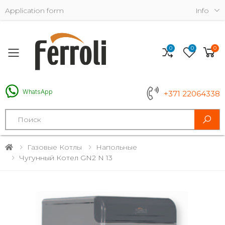
Application form
Info
0
0
0
Toggle mobile menu
WhatsApp
+371 22064338
Search
Газовые Котлы
Напольные
Чугунный Котел GN2 N 13