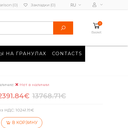
rison (0)
Закладки (0)
RU
0
Basket
Ы НА ГРАНУЛАХ
CONTACTS
аличие:
Нет в наличии
2391.84€
13768.71€
ез НДС:
10241.19€
В КОРЗИНУ