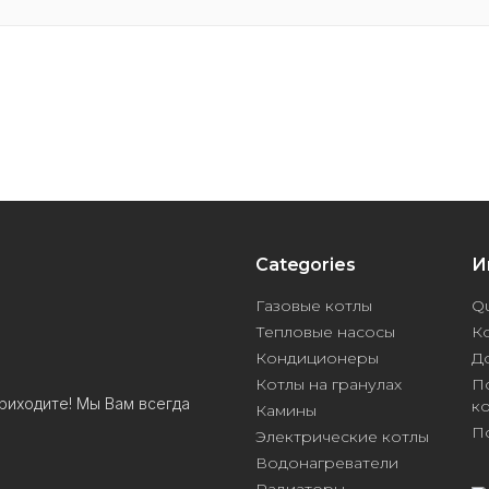
Categories
И
Газовые котлы
Qu
Тепловые насосы
К
Кондиционеры
Д
Котлы на гранулах
П
риходите! Мы Вам всегда
к
Камины
П
Электрические котлы
Водонагреватели