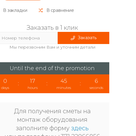
В закладки
В сравнение
Заказать в 1 клик
Заказать
Мы перезвоним Вам и уточним детали
Until the end of the promotion
0
17
45
6
:
:
:
days
hours
minutes
seconds
Для получения сметы на
монтаж оборудования
заполните форму
здесь