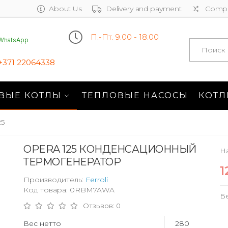
About Us
Delivery and payment
Compa
П.-Пт. 9.00 - 18.00
WhatsApp
Search
+371 22064338
ВЫЕ КОТЛЫ
ТЕПЛОВЫЕ НАСОСЫ
КОТЛ
25
OPERA 125 КОНДЕНСАЦИОННЫЙ
Н
ТЕРМОГЕНЕРАТОР
1
Производитель:
Ferroli
Код товара: 0RBM7AWA
Б
Отзывов: 0
Вес нетто
280