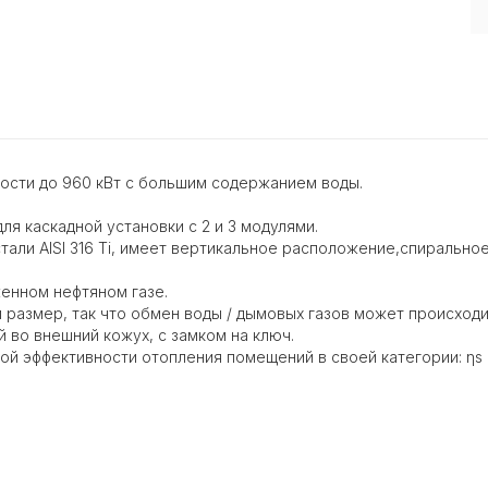
ости до 960 кВт с большим содержанием воды.
я каскадной установки с 2 и 3 модулями.
али AISI 316 Ti, имеет вертикальное расположение,спиральн
женном нефтяном газе.
 размер, так что обмен воды / дымовых газов может происходи
 во внешний кожух, с замком на ключ.
ой эффективности отопления помещений в своей категории: ηs