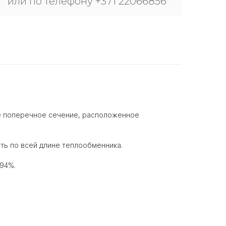
или по телефону +371 22066856
ое поперечное сечение, расположенное
ть по всей длине теплообменника.
 94%.