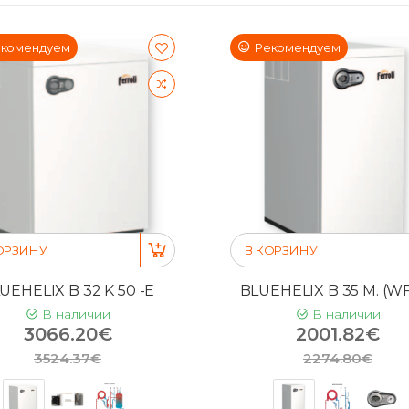
комендуем
Рекомендуем
ОРЗИНУ
В КОРЗИНУ
UEHELIX B 32 K 50 -E
BLUEHELIX B 35 M. (WF
В наличии
В наличии
3066.20€
2001.82€
3524.37€
2274.80€