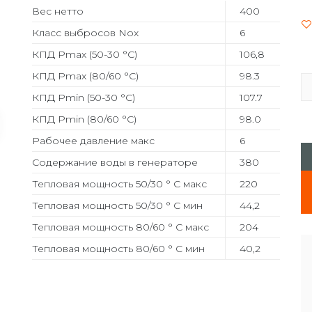
Вес нетто
400
Класс выбросов Nox
6
КПД Pmax (50-30 °C)
106,8
КПД Pmax (80/60 °C)
98.3
КПД Pmin (50-30 °C)
107.7
КПД Pmin (80/60 °C)
98.0
Рабочее давление макс
6
Содержание воды в генераторе
380
Тепловая мощность 50/30 ° C макс
220
Тепловая мощность 50/30 ° C мин
44,2
Тепловая мощность 80/60 ° C макс
204
Тепловая мощность 80/60 ° C мин
40,2