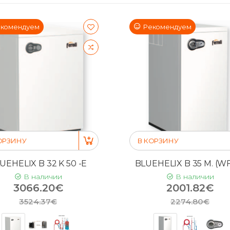
комендуем
Рекомендуем
ОРЗИНУ
В КОРЗИНУ
UEHELIX B 32 K 50 -E
BLUEHELIX B 35 M. (WF
В наличии
В наличии
3066.20€
2001.82€
3524.37€
2274.80€