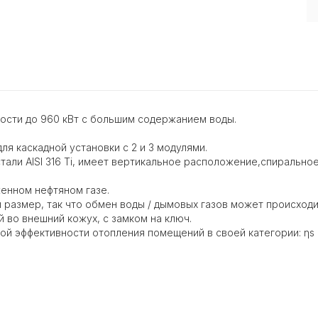
ости до 960 кВт с большим содержанием воды.
я каскадной установки с 2 и 3 модулями.
али AISI 316 Ti, имеет вертикальное расположение,спиральн
женном нефтяном газе.
 размер, так что обмен воды / дымовых газов может происходи
 во внешний кожух, с замком на ключ.
ой эффективности отопления помещений в своей категории: ηs