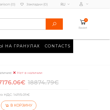
rison (0)
Закладки (0)
RU
0
Basket
Ы НА ГРАНУЛАХ
CONTACTS
аличие:
Нет в наличии
7176.06€
18874.79€
ез НДС:
14195.09€
В КОРЗИНУ