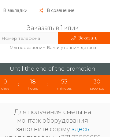
В закладки
В сравнение
Заказать в 1 клик
Заказать
Мы перезвоним Вам и уточним детали
Until the end of the promotion
0
18
53
30
:
:
:
days
hours
minutes
seconds
Для получения сметы на
монтаж оборудования
заполните форму
здесь