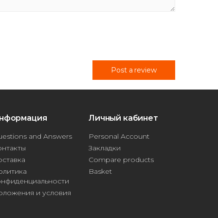
Post a review
нформация
Личный кабинет
estions and Answers
Personal Account
онтакты
Закладки
оставка
Compare products
олитика
Basket
онфиденциальности
оложения и условия