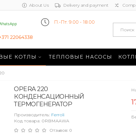
About Us
Delivery and payment
Compa
П.-Пт. 9.00 - 18.00
WhatsApp
Search
+371 22064338
ВЫЕ КОТЛЫ
ТЕПЛОВЫЕ НАСОСЫ
КОТЛ
20
OPERA 220
Н
КОНДЕНСАЦИОННЫЙ
1
ТЕРМОГЕНЕРАТОР
Производитель:
Ferroli
Б
Код товара: 0RBMAAWA
Отзывов: 0