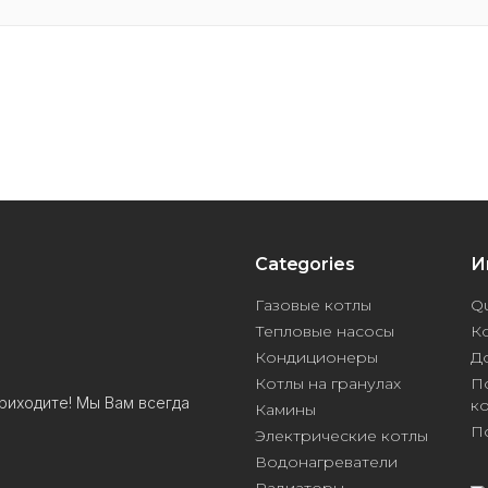
Categories
И
Газовые котлы
Qu
Тепловые насосы
К
Кондиционеры
Д
Котлы на гранулах
П
риходите! Мы Вам всегда
к
Камины
П
Электрические котлы
Водонагреватели