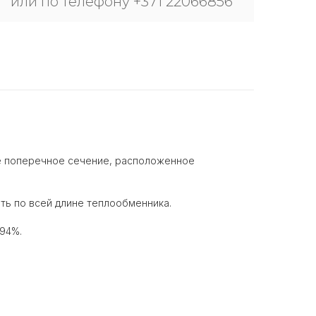
или по телефону +371 22066856
ое поперечное сечение, расположенное
ть по всей длине теплообменника.
 94%.