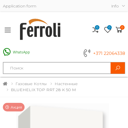
Application form
Info
0
0
0
Toggle mobile menu
WhatsApp
+371 22064338
Search
Газовые Котлы
Настенные
BLUEHELIX TOP RRT 28 K 50 M
Акция