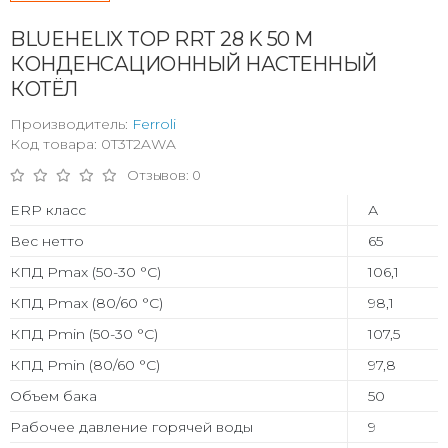
BLUEHELIX TOP RRT 28 K 50 M
КОНДЕНСАЦИОННЫЙ НАСТЕННЫЙ
КОТЁЛ
Производитель:
Ferroli
Код товара: 0T3T2AWA
Отзывов: 0
ERP класс
А
Вес нетто
65
КПД Pmax (50-30 °C)
106,1
КПД Pmax (80/60 °C)
98,1
КПД Pmin (50-30 °C)
107,5
КПД Pmin (80/60 °C)
97,8
Объем бака
50
Рабочее давление горячей воды
9