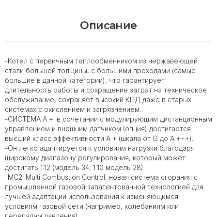
Описание
-Котел с первичным теплообменником из нержавеющей
стали большой толщины, с большими проходами (самые
большие в данной категории), что гарантирует
длительность работы и сокращение затрат на техническое
обслуживание, сохраняет высокий КПД даже в старых
системах с окислением и загрязнением.
-СИСТЕМА A +: в сочетании с модулирующим дистанционным
управлением и внешним датчиком (опция) достигается
высший класс эффективности A + (шкала от G до A +++).
-Он легко адаптируется к условиям нагрузки благодаря
широкому диапазону регулирования, который может
достигать 1:12 (модель 34, 1:10 модель 28).
-MC2: Multi Combustion Control, новая система сгорания с
промышленной газовой запатентованной технологией для
лучшей адаптации использования к изменяющимся
условиям газовой сети (например, колебаниям или
перепадам давления).