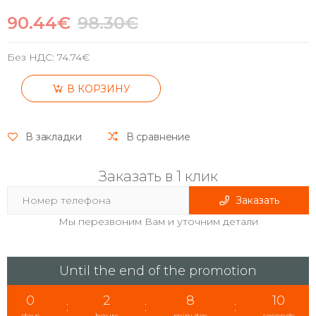
90.44€
98.30€
Без НДС:
74.74€
В КОРЗИНУ
В закладки
В сравнение
Заказать в 1 клик
Заказать
Мы перезвоним Вам и уточним детали
Until the end of the promotion
0
2
8
10
:
:
:
days
hours
minutes
seconds