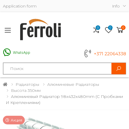
Application form
Info
0
0
0
Toggle mobile menu
WhatsApp
+371 22064338
Search
Радиаторы
Алюминевые Радиаторы
Высота 350мм
Алюмииевый Радиатор 98x432x480mm (с Пробками
И Креплениями)
Акция