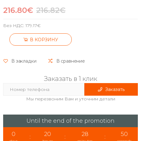
216.80€
216.82€
Без НДС:
179.17€
В КОРЗИНУ
В закладки
В сравнение
Заказать в 1 клик
Заказать
Мы перезвоним Вам и уточним детали
Until the end of the promotion
0
20
28
50
:
:
:
days
hours
minutes
seconds