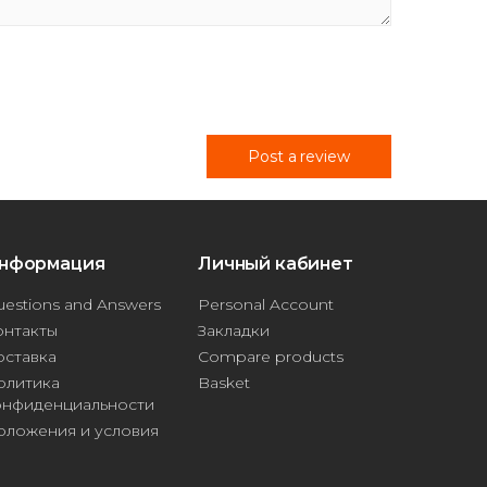
Post a review
нформация
Личный кабинет
estions and Answers
Personal Account
онтакты
Закладки
оставка
Compare products
олитика
Basket
онфиденциальности
оложения и условия