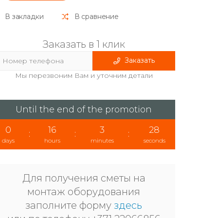
В закладки
В сравнение
Заказать в 1 клик
Заказать
Мы перезвоним Вам и уточним детали
Until the end of the promotion
0
16
3
27
:
:
:
days
hours
minutes
seconds
Для получения сметы на
монтаж оборудования
заполните форму
здесь