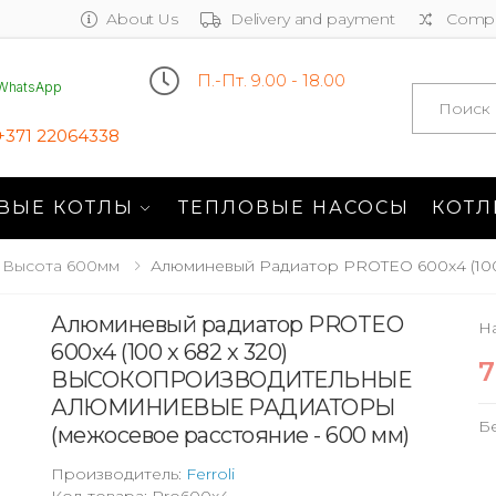
About Us
Delivery and payment
Compa
П.-Пт. 9.00 - 18.00
WhatsApp
Search
+371 22064338
ВЫЕ КОТЛЫ
ТЕПЛОВЫЕ НАСОСЫ
КОТЛ
Высота 600мм
Алюминевый Радиатор PROTEO 600x4 (100 
Алюминевый радиатор PROTEO
На
600x4 (100 x 682 x 320)
7
ВЫСОКОПРОИЗВОДИТЕЛЬНЫЕ
АЛЮМИНИЕВЫЕ РАДИАТОРЫ
Б
(межосевое расстояние - 600 мм)
Производитель:
Ferroli