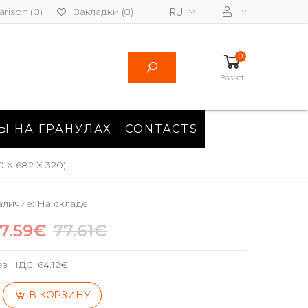
rison (0)
Закладки (0)
RU
0
Basket
Ы НА ГРАНУЛАХ
CONTACTS
X 682 X 320)
личие: На складе
7.59€
77.61€
ез НДС:
64.12€
В КОРЗИНУ