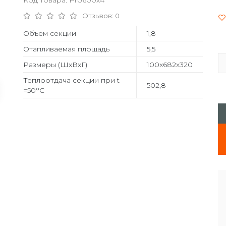
Код товара: Pro600x4
Отзывов: 0
Объем секции
1,8
Отапливаемая площадь
5,5
Размеры (ШхВхГ)
100х682х320
Теплоотдача секции при t
502,8
=50°С