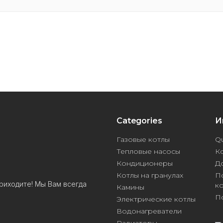
Categories
И
Газовые котлы
Qu
Тепловые насосы
К
Кондиционеры
Д
Котлы на гранулах
П
риходите! Мы Вам всегда
к
Камины
П
Электрические котлы
Водонагреватели