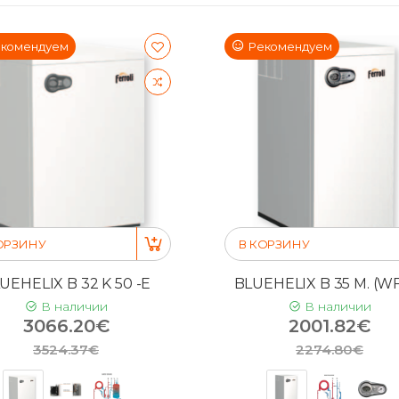
комендуем
Рекомендуем
ОРЗИНУ
В КОРЗИНУ
UEHELIX B 32 K 50 -E
BLUEHELIX B 35 M. (WF
В наличии
В наличии
3066.20€
2001.82€
3524.37€
2274.80€