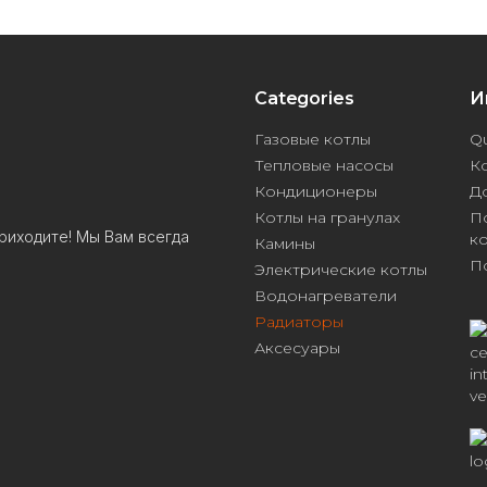
Categories
И
Газовые котлы
Qu
Тепловые насосы
К
Кондиционеры
Д
Котлы на гранулах
П
риходите! Мы Вам всегда
к
Камины
П
Электрические котлы
Водонагреватели
Радиаторы
Аксесуары