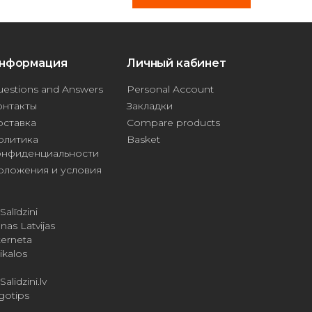
нформация
Личный кабинет
estions and Answers
Personal Account
онтакты
Закладки
оставка
Compare products
олитика
Basket
онфиденциальности
оложения и условия