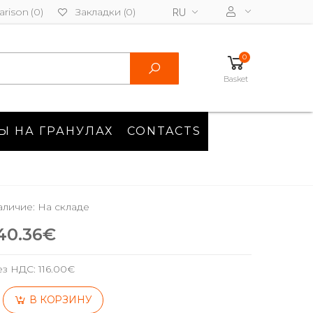
rison (0)
Закладки (0)
RU
0
Basket
Ы НА ГРАНУЛАХ
CONTACTS
личие: На складе
40.36€
ез НДС:
116.00€
В КОРЗИНУ