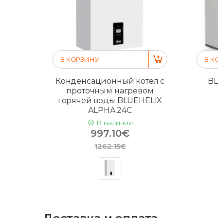
В КОРЗИНУ
В К
Конденсационный котел с
BL
проточным нагревом
горячей воды BLUEHELIX
ALPHA 24C
В наличии
997.10€
1262.15€