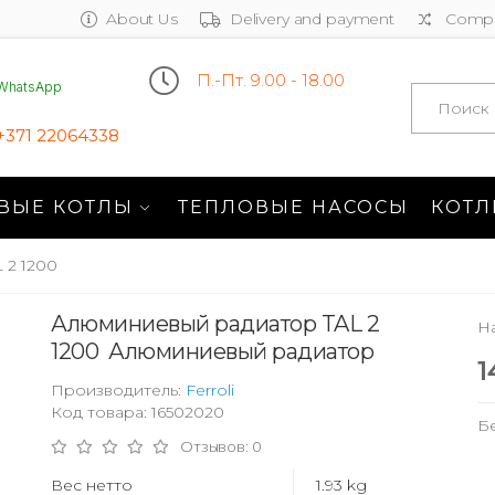
About Us
Delivery and payment
Compa
П.-Пт. 9.00 - 18.00
WhatsApp
Search
+371 22064338
ВЫЕ КОТЛЫ
ТЕПЛОВЫЕ НАСОСЫ
КОТЛ
 2 1200
Алюминиевый радиатор TAL 2
На
1200 Алюминиевый радиатор
1
Производитель:
Ferroli
Код товара: 16502020
Б
Отзывов: 0
Вес нетто
1.93 kg