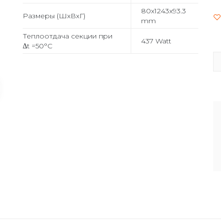
80x1243x93.3
Размеры (ШхВхГ)
mm
Теплоотдача секции при
437 Watt
Δt =50°С