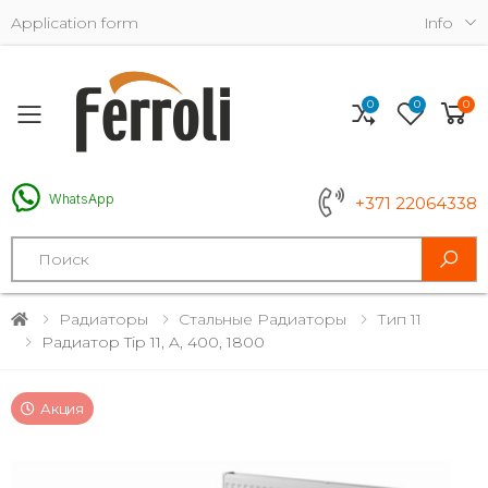
Application form
Info
0
0
0
Toggle mobile menu
WhatsApp
+371 22064338
Search
Радиаторы
Стальные Радиаторы
Тип 11
Радиатор Tip 11, A, 400, 1800
Акция