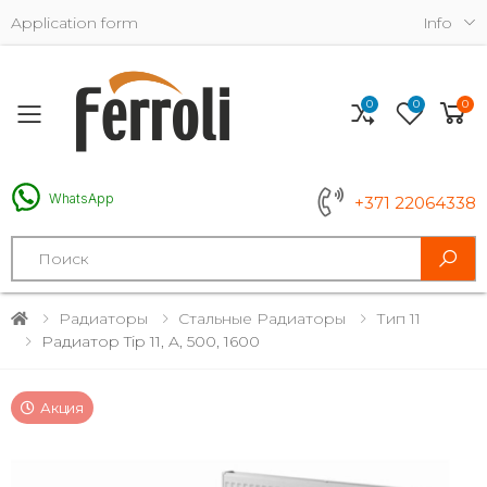
Application form
Info
0
0
0
Toggle mobile menu
WhatsApp
+371 22064338
Search
Радиаторы
Стальные Радиаторы
Тип 11
Радиатор Tip 11, A, 500, 1600
Акция