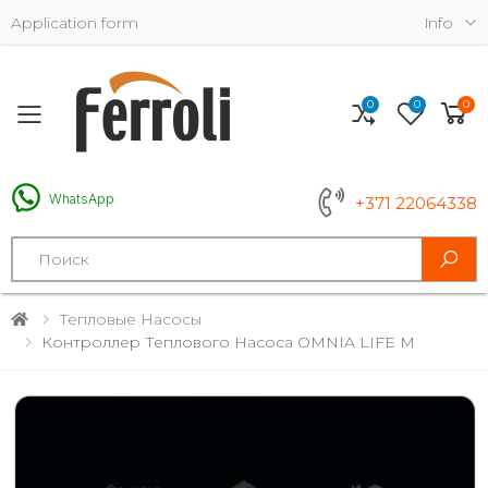
Application form
Info
0
0
0
Toggle mobile menu
WhatsApp
+371 22064338
Search
Тепловые Насосы
Контроллер Теплового Насоса OMNIA LIFE M