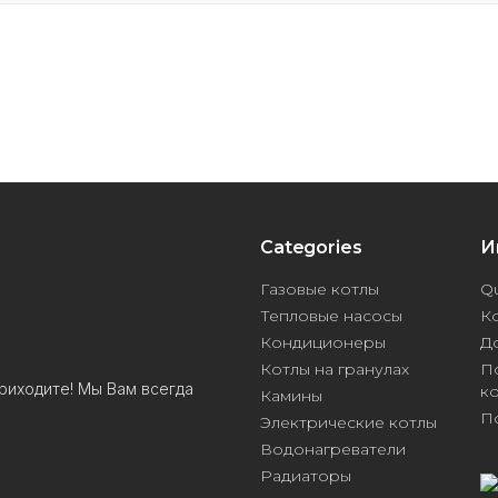
Categories
И
Газовые котлы
Qu
Тепловые насосы
К
Кондиционеры
Д
Котлы на гранулах
П
риходите! Мы Вам всегда
к
Камины
П
Электрические котлы
Водонагреватели
Радиаторы