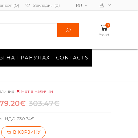
rison (0)
Закладки (0)
RU
0
Basket
Ы НА ГРАНУЛАХ
CONTACTS
аличие:
Нет в наличии
79.20€
303.47€
ез НДС:
230.74€
В КОРЗИНУ