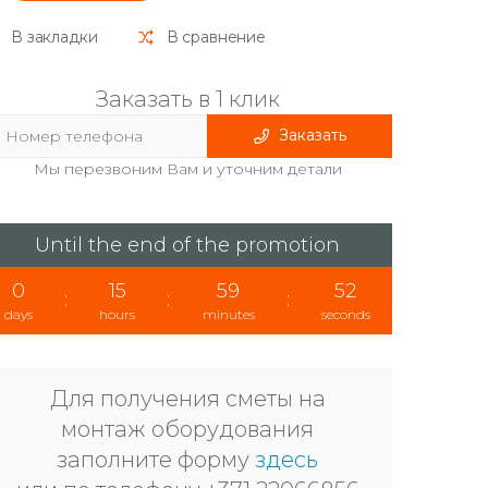
В закладки
В сравнение
Заказать в 1 клик
Заказать
Мы перезвоним Вам и уточним детали
Until the end of the promotion
0
15
59
52
:
:
:
days
hours
minutes
seconds
Для получения сметы на
монтаж оборудования
заполните форму
здесь