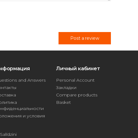
Post a review
нформация
Личный кабинет
estions and Answers
Personal Account
онтакты
Закладки
оставка
Compare products
олитика
Basket
онфиденциальности
оложения и условия