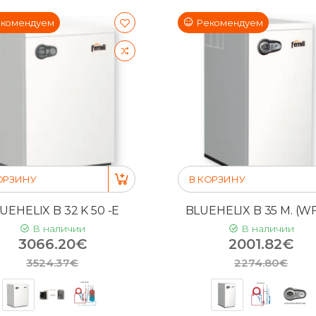
комендуем
Рекомендуем
ОРЗИНУ
В КОРЗИНУ
UEHELIX B 32 K 50 -E
BLUEHELIX B 35 M. (WF
В наличии
В наличии
3066.20€
2001.82€
3524.37€
2274.80€