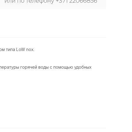
или по телефону +371 22066856
м типа LoW nox.
мпературы горячей воды с помощью удобных