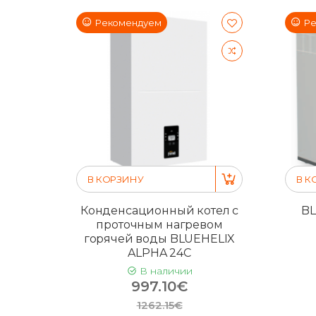
Рекомендуем
Ре
В КОРЗИНУ
В К
Конденсационный котел с
BL
проточным нагревом
горячей воды BLUEHELIX
ALPHA 24C
В наличии
997.10€
1262.15€