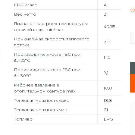
ERP класс
А
Вес нетто
21
Диапазон настроек температуры
40/65
горячей воды min/max
Номинальная скорость теплового
21,1
потока
Производительность ГВС при
11,0
Δt=25°C
Производительность ГВС при
9,1
Δt=30°C
Рабочее давление в
10,0
отопительном контуре max
Тепловая мощность макс
18,8
Тепловая мощность мин
7,1
Топливо
LPG