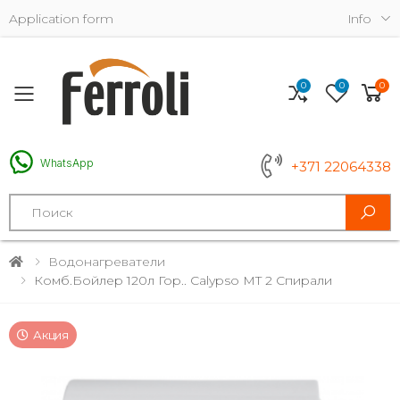
Application form
Info
0
0
0
Toggle mobile menu
WhatsApp
+371 22064338
Search
Водонагреватели
Комб.бойлер 120л Гор.. Calypso MT 2 Спирали
Акция