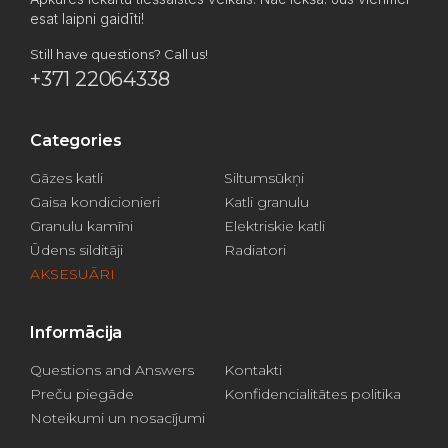
esat laipni gaidīti!
Still have questions? Call us!
+371 22064338
Categories
Gāzes katli
Siltumsūkņi
Gaisa kondicionieri
Katli granulu
Granulu kamīni
Elektriskie katli
Ūdens silditāji
Radiatori
AKSESUĀRI
Informācija
Questions and Answers
Kontakti
Preču piegāde
Konfidencialitātes politika
Noteikumi un nosacījumi