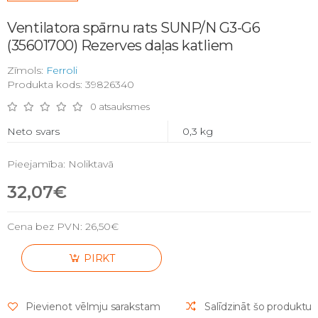
Ventilatora spārnu rats SUNP/N G3-G6
(35601700) Rezerves daļas katliem
Zīmols:
Ferroli
Produkta kods: 39826340
0 atsauksmes
Neto svars
0,3 kg
Pieejamība: Noliktavā
32,07€
Cena bez PVN:
26,50€
PIRKT
Pievienot vēlmju sarakstam
Salīdzināt šo produktu