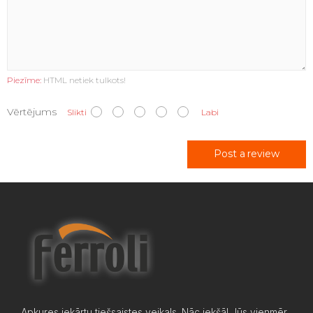
Piezīme:
HTML netiek tulkots!
Vērtējums
Slikti
Labi
Post a review
Apkures iekārtu tiešsaistes veikals. Nāc iekšā! Jūs vienmēr