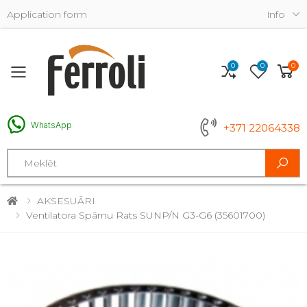
Application form
Info
0
0
0
Toggle mobile menu
WhatsApp
+371 22064338
Search
AKSESUĀRI
Ventilatora Spārnu Rats SUNP/N G3-G6 (35601700)