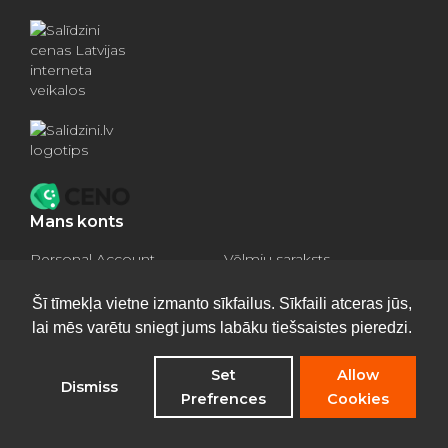
Mans konts
Personal Account
Vēlmju saraksts
Compare products
Basket
Šī tīmekļa vietne izmanto sīkfailus. Sīkfaili atceras jūs,
lai mēs varētu sniegt jums labāku tiešsaistes pieredzi.
Set
Allow
Dismiss
Privacy Policy
Prefrences
Cookies
©
Apkures katli
2026 - All rights reserved
Aptauja