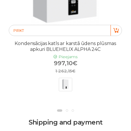
PIRKT
Kondensācijas katls ar karstā ūdens plūsmas
apkuri BLUEHELIX ALPHA 24C
Pieejams
997,10€
1 262,15€
Shipping and payment