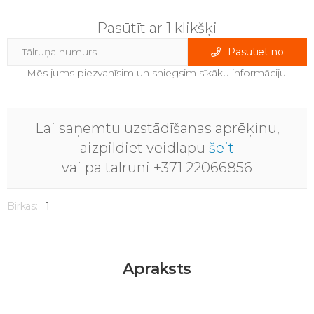
Pasūtīt ar 1 klikšķi
Pasūtiet no
Mēs jums piezvanīsim un sniegsim sīkāku informāciju.
Lai saņemtu uzstādīšanas aprēķinu,
aizpildiet veidlapu
šeit
vai pa tālruni +371 22066856
Birkas:
1
Apraksts