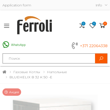
Application form
Info
0
0
0
Toggle mobile menu
WhatsApp
+371 22064338
Search
Газовые Котлы
Напольные
BLUEHELIX B 32 K 50 -E
Акция