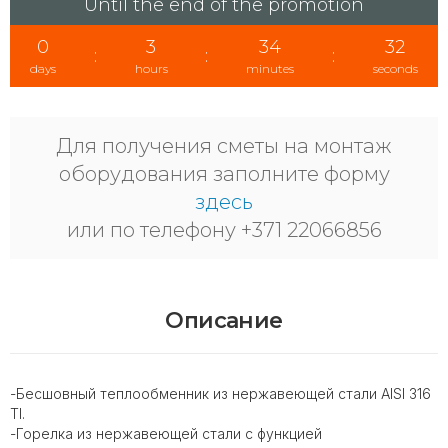
Until the end of the promotion
0
3
34
32
:
:
:
days
hours
minutes
seconds
Для получения сметы на монтаж
оборудования заполните форму
здесь
или по телефону +371 22066856
Описание
-Бесшовный теплообменник из нержавеющей стали AISI 316
TI.
-Горелка из нержавеющей стали с функцией