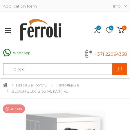
Application form
Info
0
0
0
Toggle mobile menu
WhatsApp
+371 22064338
Search
Газовые Котлы
Напольные
BLUEHELIX B 35 M. (WF) -E
Акция