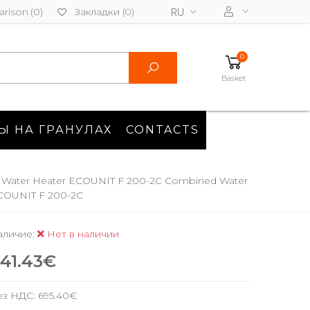
rison (0)
Закладки (0)
RU
0
Basket
Ы НА ГРАНУЛАХ
CONTACTS
Water Heater ECOUNIT F 200-2C Combined Water
COUNIT F 200-2C
аличие:
Нет в наличии
41.43€
ез НДС:
695.40€