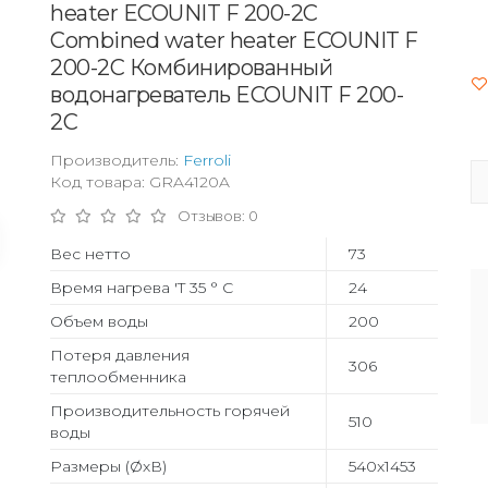
heater ECOUNIT F 200-2C
Combined water heater ECOUNIT F
200-2C Комбинированный
водонагреватель ECOUNIT F 200-
2C
Производитель:
Ferroli
Код товара: GRA4120A
Отзывов: 0
Вес нетто
73
Время нагрева 'T 35 ° C
24
Объем воды
200
Потеря давления
306
теплообменника
Производительность горячей
510
воды
Размеры (ØхВ)
540x1453