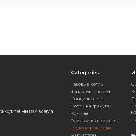
Categories
И
Газовые котлы
Qu
Тепловые насосы
К
Кондиционеры
Д
Котлы на гранулах
П
риходите! Мы Вам всегда
к
Камины
П
Электрические котлы
Водонагреватели
Радиаторы