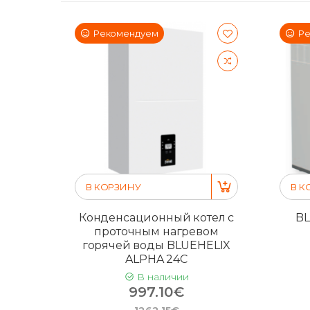
Рекомендуем
Ре
В КОРЗИНУ
В К
Конденсационный котел с
BL
проточным нагревом
горячей воды BLUEHELIX
ALPHA 24C
В наличии
997.10€