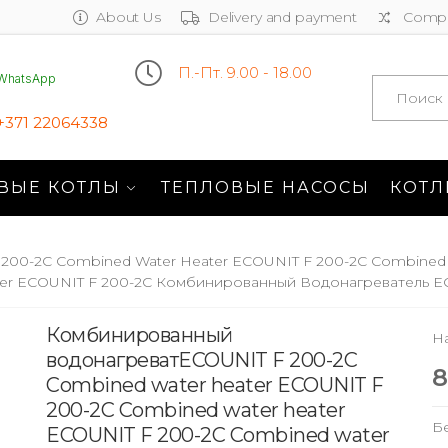
About Us
Delivery and payment
Compa
П.-Пт. 9.00 - 18.00
WhatsApp
Search
+371 22064338
ВЫЕ КОТЛЫ
ТЕПЛОВЫЕ НАСОСЫ
КОТЛ
00-2C Combined Water Heater ECOUNIT F 200-2C Combined 
ter ECOUNIT F 200-2C Комбинированный Водонагреватель E
Комбинированный
Н
водонагреватECOUNIT F 200-2C
8
Combined water heater ECOUNIT F
200-2C Combined water heater
Б
ECOUNIT F 200-2C Combined water