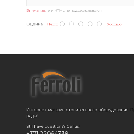
Внимание:
теги HTML не поддерживаются!
Оценка
Плохо
Хорошо
Интернет-магазин отопительного оборудования. П
рады!
Still have questions? Call us!
+371 22064338