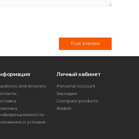
Post a review
нформация
Личный кабинет
estions and Answers
Personal Account
онтакты
Закладки
оставка
Compare products
олитика
Basket
онфиденциальности
оложения и условия