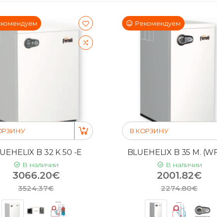
комендуем
Рекомендуем
ОРЗИНУ
В КОРЗИНУ
UEHELIX B 32 K 50 -E
BLUEHELIX B 35 M. (WF
В наличии
В наличии
3066.20€
2001.82€
3524.37€
2274.80€