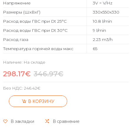
Напряжение
3V = V/Hz
Размеры (ШхВхГ)
330x550x330
Расход воды ГВС при Dt 25°C
10.8 l/min
Расход воды ГВС при Dt 30°C
9 l/min
Расход газа
2.23 m3/h
Температура горячей воды макс
65
Наличие: На складе
298.17€
346.97€
Без НДС:
246.42€
В КОРЗИНУ
В закладки
В сравнение