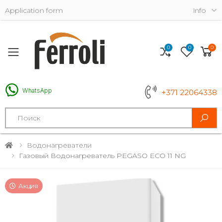
Application form
Info
0
0
0
Toggle mobile menu
WhatsApp
+371 22064338
Search
Водонагреватели
Газовый Водонагреватель PEGASO ECO 11 NG
Акция