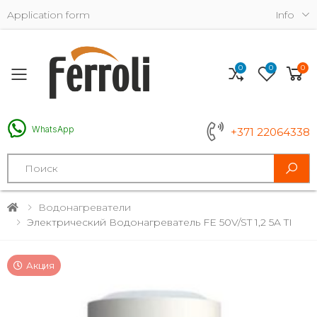
Application form
Info
0
0
0
Toggle mobile menu
WhatsApp
+371 22064338
Search
Водонагреватели
Электрический Водонагреватель FE 50V/ST 1,2 5A TI
Акция