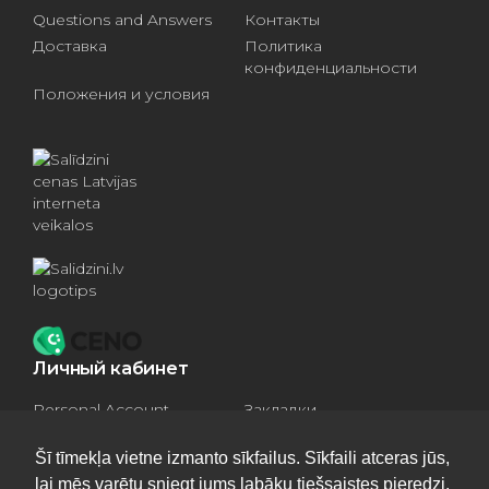
Questions and Answers
Контакты
Доставка
Политика
конфиденциальности
Положения и условия
Личный кабинет
Personal Account
Закладки
Compare products
Basket
Šī tīmekļa vietne izmanto sīkfailus. Sīkfaili atceras jūs,
lai mēs varētu sniegt jums labāku tiešsaistes pieredzi.