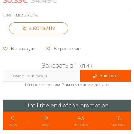
30.33€
34.49€
Без НДС:
25.07€
В КОРЗИНУ
В закладки
В сравнение
Заказать в 1 клик
Заказать
Мы перезвоним Вам и уточним детали
Until the end of the promotion
0
19
43
15
:
:
:
days
hours
minutes
seconds