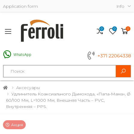
Application form
Info
0
0
0
Toggle mobile menu
WhatsApp
+371 22064338
Search
Аксесуары
Удлинитель Коаксиального Дымохода, «папа-Мама», Ø
60/100 Мм, L=1000 Мм, Внешняя Часть – PVC,
Внутренняя – PPS.
Акция