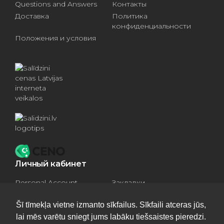
Questions and Answers
Контакты
Доставка
Политика
конфиденциальности
Положения и условия
Личный кабинет
Personal Account
Закладки
Compare products
Basket
Šī tīmekļa vietne izmanto sīkfailus. Sīkfaili atceras jūs,
lai mēs varētu sniegt jums labāku tiešsaistes pieredzi.