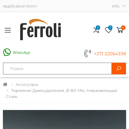
Application form
Info
0
0
0
Toggle mobile menu
WhatsApp
+371 22064338
Search
Аксесуары
Терминал Дымоудаления, Ø 80 Мм, Нержавеющая
Сталь