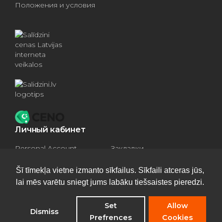
Положения и условия
Личный кабинет
Personal Account
Закладки
Compare products
Basket
Šī tīmekļa vietne izmanto sīkfailus. Sīkfaili atceras jūs,
lai mēs varētu sniegt jums labāku tiešsaistes pieredzi.
Set
Allow
Dismiss
Privacy Policy
Prefrences
Cookies