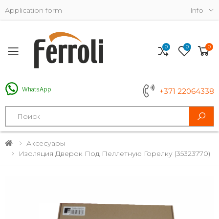
Application form
Info
0
0
0
Toggle mobile menu
WhatsApp
+371 22064338
Search
Аксесуары
Изоляция Дверок Под Пеллетную Горелку (35323770)