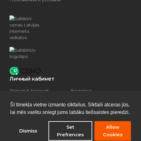
Личный кабинет
Personal Account
Закладки
Compare products
Basket
Šī tīmekļa vietne izmanto sīkfailus. Sīkfaili atceras jūs,
lai mēs varētu sniegt jums labāku tiešsaistes pieredzi.
Set
Allow
Dismiss
Privacy Policy
Prefrences
Cookies