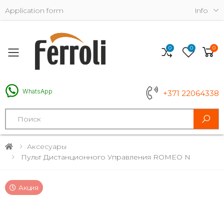
Application form
Info
0
0
0
Toggle mobile menu
WhatsApp
+371 22064338
Search
Аксесуары
Пульт Дистанционного Управления ROMEO N
Акция