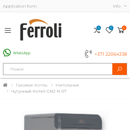
Application form
Info
0
0
0
Toggle mobile menu
WhatsApp
+371 22064338
Search
Газовые Котлы
Напольные
Чугунный Котел GN2 N 07