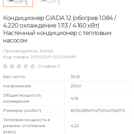
Кондиционер GIADA 12 (обогрев 1.084 /
4.220 охлаждение 1.113 / 4.160 кВт)
Настенный кондиционер с тепловым
насосом
Производитель:
Ferroli
Код товара: 2CP001IF+2CP001MF
Отзывов: 0
Вес нетто
30,8
Напряжение
230V
Общая мощность
4,16
охлаждения
Размеры (ШхВхГ)
805x285x194/720x495x270
Тепловая мощность в
режиме отопления
4,22
(макс)